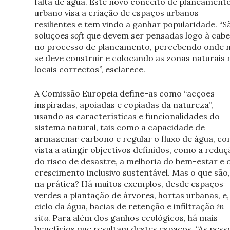
falta de água. Este novo conceito de planeament
urbano visa a criação de espaços urbanos
resilientes e tem vindo a ganhar popularidade. “S
soluções
soft
que devem ser pensadas logo à cab
no processo de planeamento, percebendo onde 
se deve construir e colocando as zonas naturais 
locais correctos”, esclarece.
A Comissão Europeia define-as como “acções
inspiradas, apoiadas e copiadas da natureza”,
usando as características e funcionalidades do
sistema natural, tais como a capacidade de
armazenar carbono e regular o fluxo de água, c
vista a atingir objectivos definidos, como a reduç
do risco de desastre, a melhoria do bem-estar e 
crescimento inclusivo sustentável. Mas o que são,
na prática? Há muitos exemplos, desde espaços
verdes a plantação de árvores, hortas urbanas, e,
ciclo da água, bacias de retenção e infiltração
in
situ
. Para além dos ganhos ecológicos, há mais
benefícios que resultam destes espaços. “As pess