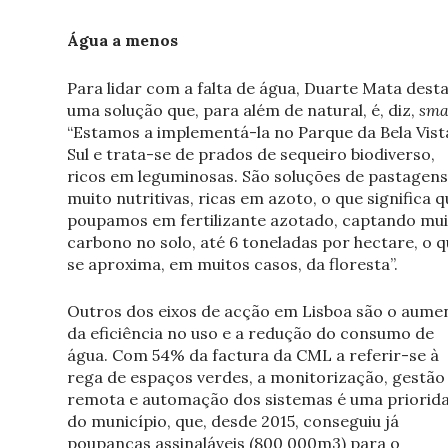
Água a menos
Para lidar com a falta de água, Duarte Mata dest
uma solução que, para além de natural, é, diz,
sma
“Estamos a implementá-la no Parque da Bela Vist
Sul e trata-se de prados de sequeiro biodiverso,
ricos em leguminosas. São soluções de pastagens
muito nutritivas, ricas em azoto, o que significa q
poupamos em fertilizante azotado, captando mu
carbono no solo, até 6 toneladas por hectare, o 
se aproxima, em muitos casos, da floresta”.
Outros dos eixos de acção em Lisboa são o aume
da eficiência no uso e a redução do consumo de
água. Com 54% da factura da CML a referir-se à
rega de espaços verdes, a monitorização, gestão
remota e automação dos sistemas é uma priorid
do município, que, desde 2015, conseguiu já
poupanças assinaláveis (800 000m
3
) para o