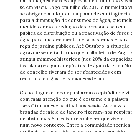
das situações mais complexas do último ano vive
se em Viseu. Logo em Julho de 2017, o município v
se obrigado a adoptar um plano de contingência
para a diminuição de consumos de água, que inclu
medidas como a redução das pressões na rede
pública de distribuição ou a reactivação de furos 
água para abastecimento de subsistemas e para
rega de jardins públicos. Até Outubro, a situação
agravou-se de tal forma que a albufeira de Fagild
atingiu mínimos históricos (nos 20% da capacida
instalada) e alguns depósitos de água da zona No
do concelho tiveram de ser abastecidos com
recurso a cargas de camião-cisterna.
Os portugueses acompanharam o episódio de Vis
com mais atenção do que é costume e a palavra
“seca” tornou-se habitual nos
media
. As chuvas
brandas de início de Janeiro fizeram-nos respira
de alívio, mas é preciso reconhecer que vivemos
num novo contexto. Entre a comunidade técnica,
urgência não é novidade, mas o tema tem sido