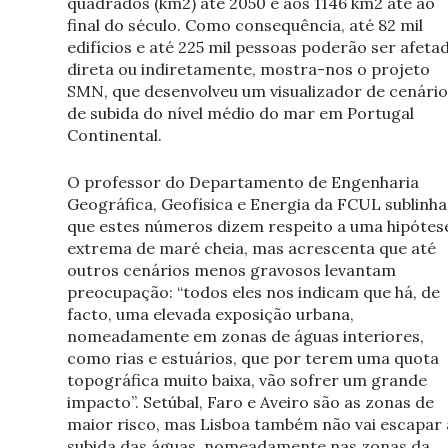
quadrados (km2) até 2050 e aos 1146 km2 até ao
final do século. Como consequência, até 82 mil
edifícios e até 225 mil pessoas poderão ser afeta
direta ou indiretamente, mostra-nos o projeto
SMN, que desenvolveu um visualizador de cenário
de subida do nível médio do mar em Portugal
Continental.
O professor do Departamento de Engenharia
Geográfica, Geofísica e Energia da FCUL sublinha
que estes números dizem respeito a uma hipótes
extrema de maré cheia, mas acrescenta que até
outros cenários menos gravosos levantam
preocupação: “todos eles nos indicam que há, de
facto, uma elevada exposição urbana,
nomeadamente em zonas de águas interiores,
como rias e estuários, que por terem uma quota
topográfica muito baixa, vão sofrer um grande
impacto”. Setúbal, Faro e Aveiro são as zonas de
maior risco, mas Lisboa também não vai escapar 
subida das águas, nomeadamente nas zonas da