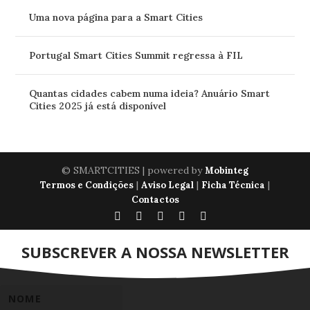
Uma nova página para a Smart Cities
Portugal entra em projecto de Novo Bauhaus
Portugal Smart Cities Summit regressa à FIL
Europeu financiado pelo Horizonte Europa
Maio 6, 2022
Quantas cidades cabem numa ideia? Anuário Smart
Cities 2025 já está disponível
© SMARTCITIES | powered by
Mobinteg
|
|
|
Termos e Condições
Aviso Legal
Ficha Técnica
Contactos
SUBSCREVER A NOSSA NEWSLETTER