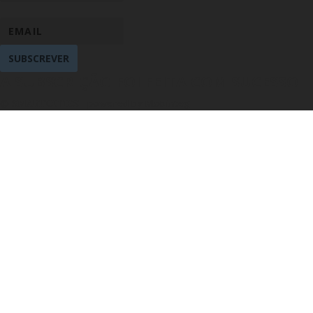
SUBSCREVER
A SUBSCRIÇÃO FOI FEITA COM SUCESSO
© SMARTCITIES | powered by Mobinteg