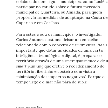
colaborado com alguns municípios, como Loulé, 
participar no estudo sobre o futuro mercado
municipal de Quarteira, ou Almada, para quem
propôs várias medidas de adaptação na Costa de
Caparica e em Cacilhas.
Para estes e outros municípios, o investigador
Carlos Antunes costuma deixar um conselho
relacionado com o conceito de
smart cities
: “Mais
importante que dotar as cidades de uma certa
inteligência tecnológica e digital, é preparar o
território através de uma
smart governance
e de 
smart planning
que efetive o reordenamento do
território ribeirinho e costeiro com vista a
minimização dos impactos negativos”. Porque o
tempo urge e o mar não pára de subir.
Este artigo foi originalmente publicado na
edição n.º
da Smart Cities
– Abril/Maio/Junho 2024