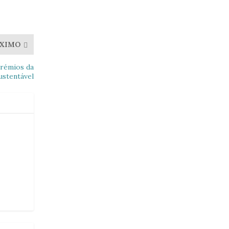
XIMO
prémios da
ustentável