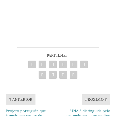
O texto acima é da responsabilidade da
entidade em questão, com as devidas
adaptações.
PARTILHE:
ANTERIOR
PRÓXIMO
Projeto português que
UNA é distinguida pelo
transforma cascas de
segundo ano consecutivo