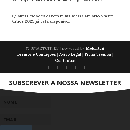
Portugal Smart Cities Summit regressa à FIL
Quantas cidades cabem numa ideia? Anuário Smart
Cities 2025 já está disponível
© SMARTCITIES | powered by
Mobinteg
|
|
|
Termos e Condições
Aviso Legal
Ficha Técnica
Contactos
SUBSCREVER A NOSSA NEWSLETTER