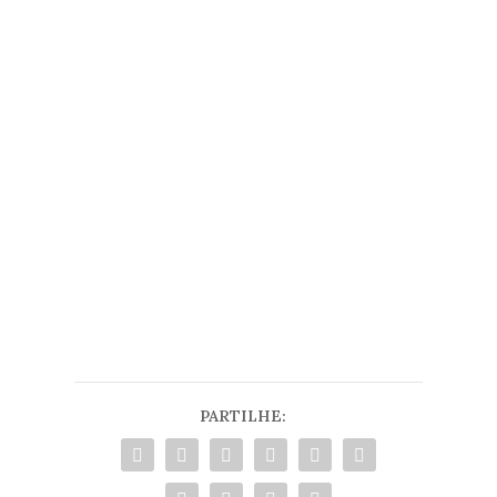
aqui
communication@ubiwhere.com
Leia também
Guimarães eleita Capital Verde Europeia
O texto acima é da responsabilidade da
entidade em questão, com as devidas
adaptações.
PARTILHE: