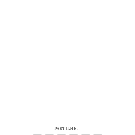
O texto acima é da responsabilidade da
entidade em questão, com as devidas
adaptações.
PARTILHE: