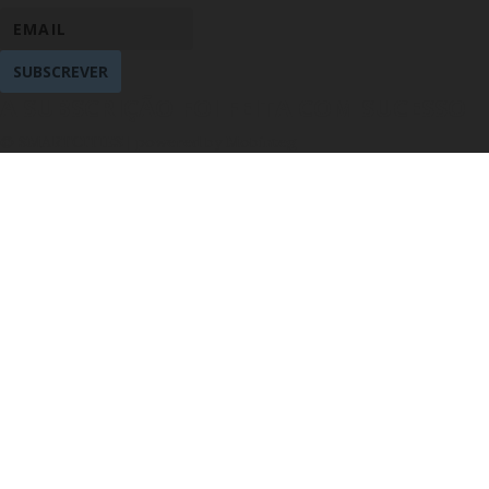
SUBSCREVER
A SUBSCRIÇÃO FOI FEITA COM SUCESSO
© SMARTCITIES | powered by Mobinteg