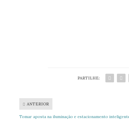
Leia também
Idosos dizem “basta” ao idadismo e
O texto acima é da responsabilidad
PARTILHE:
ANTERIOR
Tomar aposta na iluminação e estacionamento inteligent