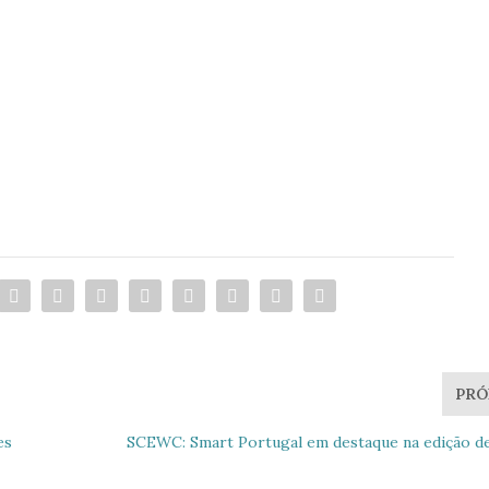
m projeto Reformers
e da entidade em questão, com as devidas adaptações.
PRÓ
es
SCEWC: Smart Portugal em destaque na edição d