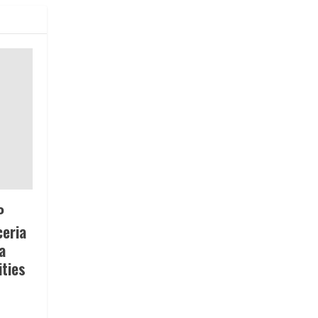
P
eria
a
ties