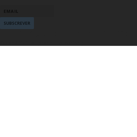
SUBSCREVER
A SUBSCRIÇÃO FOI FEITA COM SUCESSO
© SMARTCITIES | powered by Mobinteg