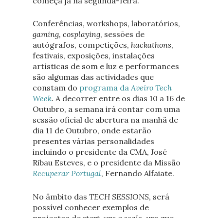
começa já na segunda-feira.
Conferências,
workshops
, laboratórios,
gaming
,
cosplaying
, sessões de
autógrafos, competições,
hackathons
,
festivais, exposições, instalações
artísticas de som e luz e performances
são algumas das actividades que
constam do
programa da
Aveiro Tech
Week
. A decorrer entre os dias 10 a 16 de
Outubro, a semana irá contar com uma
sessão oficial de abertura na manhã de
dia 11 de Outubro, onde estarão
presentes várias personalidades
incluindo o presidente da CMA, José
Ribau Esteves, e o presidente da Missão
Recuperar Portugal
, Fernando Alfaiate.
No âmbito das
TECH SESSIONS
, será
possível conhecer exemplos de
projectos de
start-ups
e
scale-ups
que